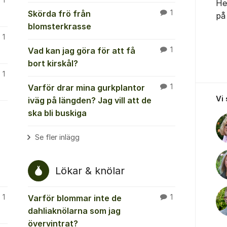
1
He
Skörda frö från
1
p
blomsterkrasse
1
Vad kan jag göra för att få
1
bort kirskål?
1
Varför drar mina gurkplantor
1
Vi
iväg på längden? Jag vill att de
ska bli buskiga
Se fler inlägg
Lökar & knölar
1
Varför blommar inte de
1
dahliaknölarna som jag
övervintrat?