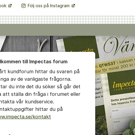
book
Följ oss på Instagram
Fler supportlänkar
ndel
umet
lkommen till Impectas forum
vårt kundforum hittar du svaren på
nga av de vanligaste frågorna.
ttar du inte det du söker så går det
 att ställa din fråga i forumet eller
ntakta vår kundservice.
ntaktuppgifter hittar du på
w.impecta.se/kontakt