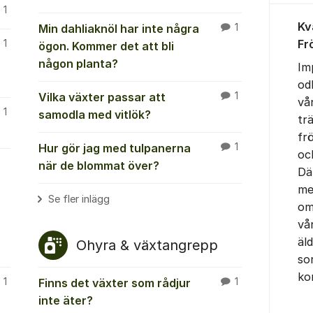
1
Kv
Min dahliaknöl har inte några
1
Fr
1
ögon. Kommer det att bli
någon planta?
Im
od
Vilka växter passar att
1
vå
1
samodla med vitlök?
tr
fr
Hur gör jag med tulpanerna
1
oc
när de blommat över?
Dä
med
Se fler inlägg
om
vå
äl
Ohyra & växtangrepp
so
ko
1
Finns det växter som rådjur
1
inte äter?