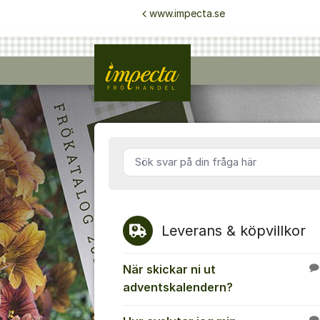
Hoppa till innehåll
www.impecta.se
Forum SE -
Sök svar på din fråga här
Leverans & köpvillkor
När skickar ni ut
adventskalendern?