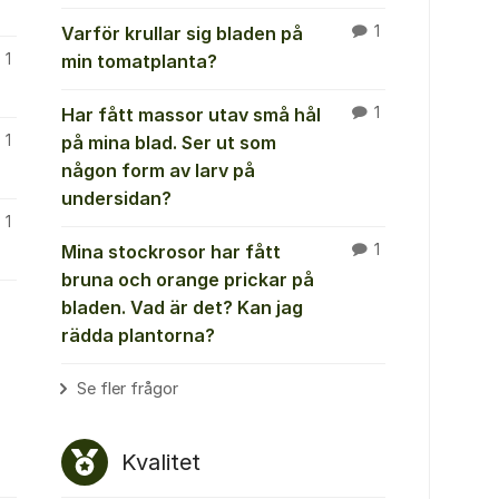
Varför krullar sig bladen på
1
1
min tomatplanta?
Har fått massor utav små hål
1
1
på mina blad. Ser ut som
någon form av larv på
undersidan?
1
Mina stockrosor har fått
1
bruna och orange prickar på
bladen. Vad är det? Kan jag
rädda plantorna?
Se fler frågor
Kvalitet