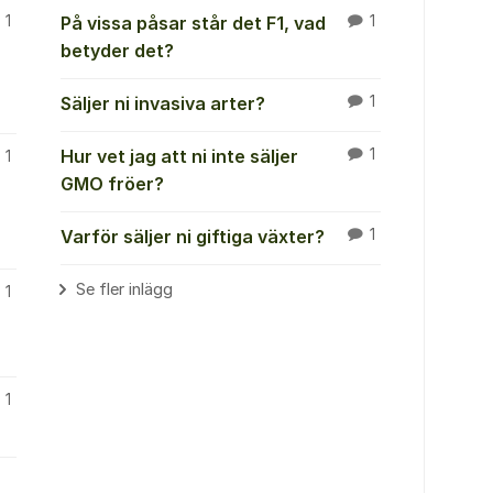
1
På vissa påsar står det F1, vad
1
betyder det?
Säljer ni invasiva arter?
1
Hur vet jag att ni inte säljer
1
1
GMO fröer?
Varför säljer ni giftiga växter?
1
Se fler inlägg
1
1